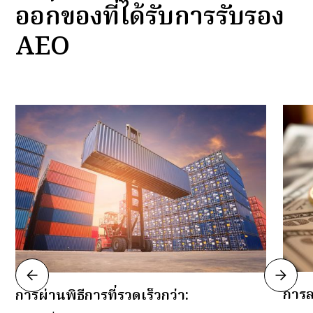
ออกของที่ได้รับการรับรอง
AEO
การล
การผ่านพิธีการที่รวดเร็วกว่า: